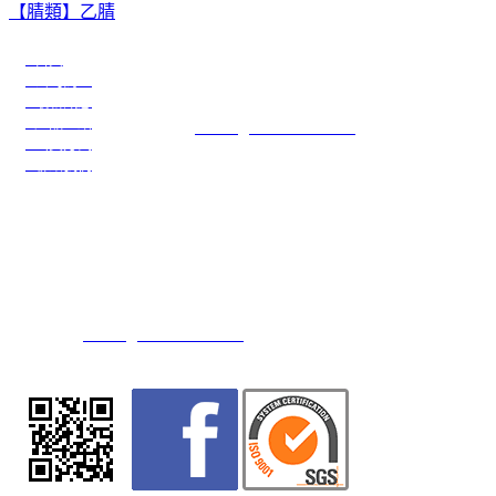
【腈類】乙腈
●首頁
川名企業有限公司
●公司簡介
公司電話：886-3-3274108
●最新訊息
公司傳真：886-3-3274109
●產品介紹
E-mail：
service@transchief.com.tw
●出貨方式
●聯絡我們
川慶化學股份有限公司
公司地址：台灣省桃園市觀音區大同二路15號(觀音工業區)
公司電話：886-3-4839416 (代表號)
公司傳真：886-3-4838607 / 886-3-4832554
E-mail：
service@transchief.com.tw