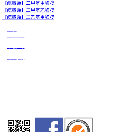
【醯胺類】二甲基甲醯胺
【醯胺類】二甲基乙醯胺
【醯胺類】二乙基甲醯胺
●首頁
川名企業有限公司
●公司簡介
公司電話：886-3-3274108
●最新訊息
公司傳真：886-3-3274109
●產品介紹
E-mail：
service@transchief.com.tw
●出貨方式
●聯絡我們
川慶化學股份有限公司
公司地址：台灣省桃園市觀音區大同二路15號(觀音工業區)
公司電話：886-3-4839416 (代表號)
公司傳真：886-3-4838607 / 886-3-4832554
E-mail：
service@transchief.com.tw