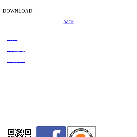
DOWNLOAD:
BACK
●首頁
川名企業有限公司
●公司簡介
公司電話：886-3-3274108
●最新訊息
公司傳真：886-3-3274109
●產品介紹
E-mail：
service@transchief.com.tw
●出貨方式
●聯絡我們
川慶化學股份有限公司
公司地址：台灣省桃園市觀音區大同二路15號(觀音工業區)
公司電話：886-3-4839416 (代表號)
公司傳真：886-3-4838607 / 886-3-4832554
E-mail：
service@transchief.com.tw