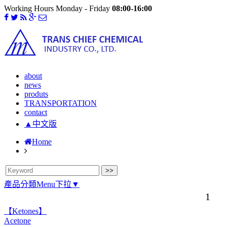
Working Hours Monday - Friday
08:00-16:00
about
news
produts
TRANSPORTATION
contact
▲中文版
Home
產品分類Menu下拉▼
1
【Ketones】
Acetone